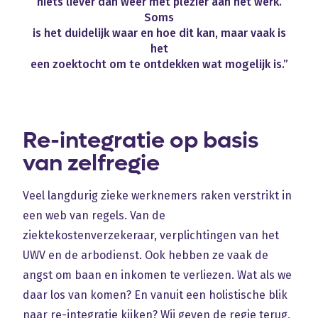
niets
liever
dan
weer
met
plezier
aan
het
werk.
Soms
is
het
duidelijk
waar
en
hoe
dit
kan,
maar
vaak
is
het
een
zoektocht
om
te
ontdekken
wat
mogelijk
is.”
Re-integratie op basis
van zelfregie
Veel langdurig zieke werknemers raken verstrikt in
een web van regels. Van de
ziektekostenverzekeraar, verplichtingen van het
UWV en de arbodienst. Ook hebben ze vaak de
angst om baan en inkomen te verliezen. Wat als we
daar los van komen? En vanuit een holistische blik
naar re-integratie kijken? Wij geven de regie terug,