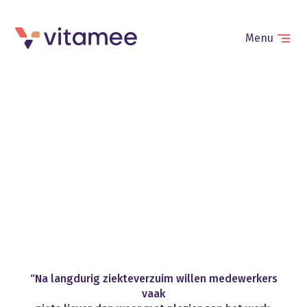
Menu
Re-integratie 2e
spoor
Home
Onze diensten
Re-integratie 2e spoor
“Na
langdurig
ziekteverzuim
willen
medewerkers
vaak