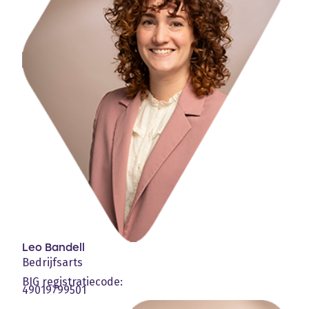
Leo Bandell
Bedrijfsarts
BIG registratiecode:
49019799501