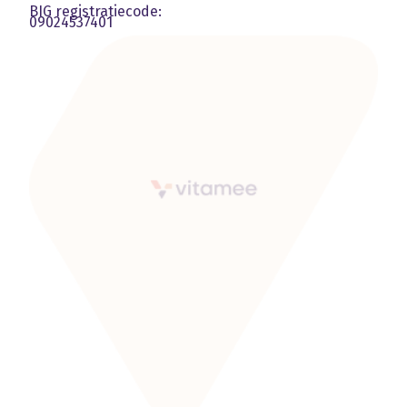
BIG registratiecode:
09024537401