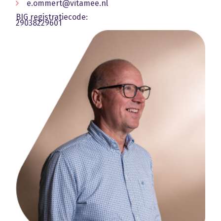
e.ommert@vitamee.nl
BIG registratiecode:
29038229601