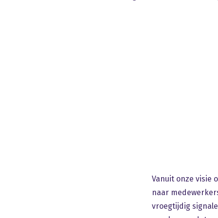
e
Vanuit onze visie 
naar medewerkers 
vroegtijdig signa