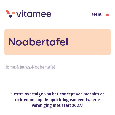
Menu
Noabertafel
Home
Nieuws
Noabertafel
"..extra
overtuigd
van
het
concept
van
Mosaics
en
richten
ons
op
de
oprichting
van
een
tweede
vereniging
met
start
2027."