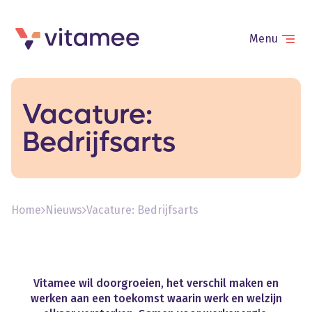
Menu
Vacature:
Bedrijfsarts
Home
Nieuws
Vacature: Bedrijfsarts
Vitamee
wil
doorgroeien,
het
verschil
maken
en
werken
aan
een
toekomst
waarin
werk
en
welzijn